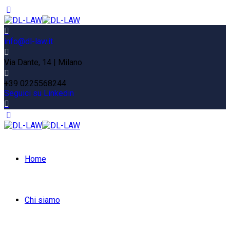
info@dl-law.it
Via Dante, 14 | Milano
+39 0225568244
Seguici su Linkedin
Home
Chi siamo